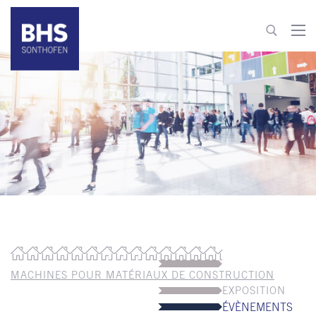
+33 664 410330
alexandre.bernabe@bhs-sonthofen.com
Aller au contact
MACHINES POUR MATÉRIAUX DE CONSTRUCTION
EXPOSITION
ÉVÈNEMENTS