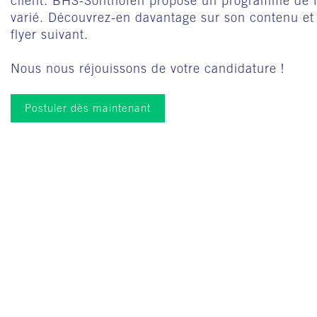
client. BHS-Sonthofen propose un programme de f
varié. Découvrez-en davantage sur son contenu et
flyer suivant.
Nous nous réjouissons de votre candidature !
Postuler dès maintenant