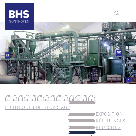
+49 8321 6099-520
recycling@bhs-sonthofen.com
Aller au contact
TECHNIQUES DE RECYCLAGE
EXPOSITION
RÉFÉRENCES
RÉUSSITES