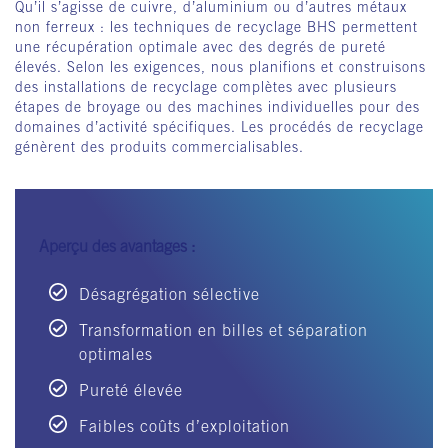
Qu’il s’agisse de cuivre, d’aluminium ou d’autres métaux
non ferreux : les techniques de recyclage BHS permettent
une récupération optimale avec des degrés de pureté
élevés. Selon les exigences, nous planifions et construisons
des installations de recyclage complètes avec plusieurs
étapes de broyage ou des machines individuelles pour des
domaines d’activité spécifiques. Les procédés de recyclage
génèrent des produits commercialisables.
Aperçu des avantages :
Désagrégation sélective
Transformation en billes et séparation
optimales
Pureté élevée
Faibles coûts d’exploitation