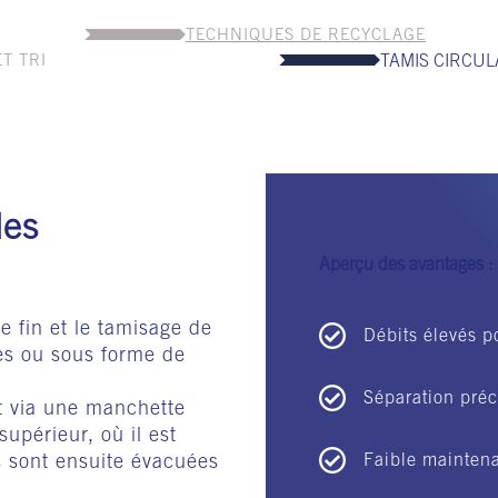
TECHNIQUES DE RECYCLAGE
ET TRI
TAMIS CIRCUL
les
Aperçu des avantages :
e fin et le tamisage de
Débits élevés 
res ou sous forme de
Séparation préc
ut via une manchette
upérieur, où il est
s sont ensuite évacuées
Faible maintena