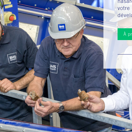
hasar
votre
dével
À p