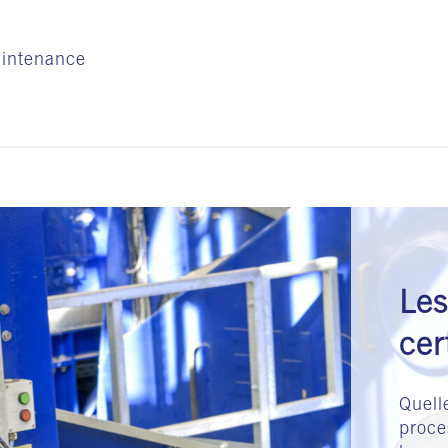
aintenance
Les
cer
Quell
proce