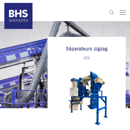
+49 8321 6099-520
recycling@bhs-sonthofen.com
Séparateurs zigzag
Aller au contact
ZZS